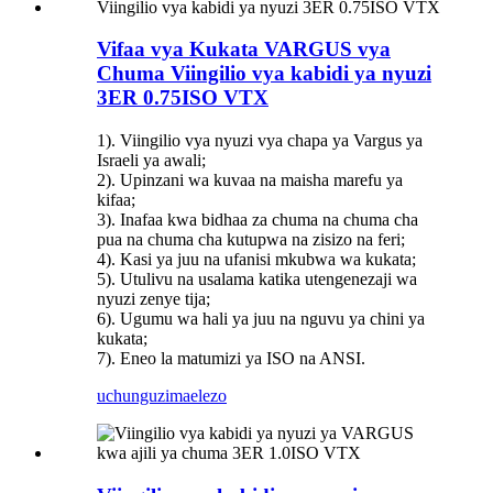
Vifaa vya Kukata VARGUS vya
Chuma Viingilio vya kabidi ya nyuzi
3ER 0.75ISO VTX
1). Viingilio vya nyuzi vya chapa ya Vargus ya
Israeli ya awali;
2). Upinzani wa kuvaa na maisha marefu ya
kifaa;
3). Inafaa kwa bidhaa za chuma na chuma cha
pua na chuma cha kutupwa na zisizo na feri;
4). Kasi ya juu na ufanisi mkubwa wa kukata;
5). Utulivu na usalama katika utengenezaji wa
nyuzi zenye tija;
6). Ugumu wa hali ya juu na nguvu ya chini ya
kukata;
7). Eneo la matumizi ya ISO na ANSI.
uchunguzi
maelezo