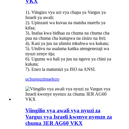
VKX
1). Viingizo vya uzi vya chapa ya Vargus ya
Israeli ya awali;
2). Upinzani wa kuvaa na maisha marefu ya
kifaa;
3). Inafaa kwa bidhaa za chuma na chuma cha
pua na chuma cha kutupwa na zisizo na feri;
4). Kasi ya juu na ufanisi mkubwa wa kukata;
5). Utulivu na usalama katika utengenezaji wa
nyuzi zenye tija;
6). Ugumu wa hali ya juu na nguvu ya chini ya
kukata;
7). Eneo la matumizi ya ISO na ANSI.
uchunguzi
maelezo
Viingilio vya awali vya nyuzi za
Vargus vya Israeli kwenye nyenzo za
chuma 3ER AG60 VKX