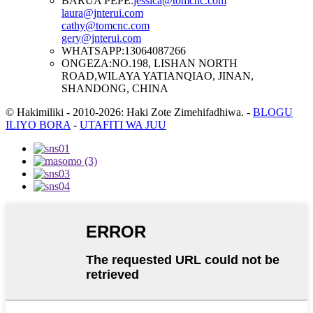
BARUA PEPE:
jessica@tomcnc.com
laura@jnterui.com
cathy@tomcnc.com
gery@jnterui.com
WHATSAPP:
13064087266
ONGEZA:
NO.198, LISHAN NORTH
ROAD,WILAYA YATIANQIAO, JINAN,
SHANDONG, CHINA
© Hakimiliki - 2010-2026: Haki Zote Zimehifadhiwa.
-
BLOGU
ILIYO BORA
-
UTAFITI WA JUU