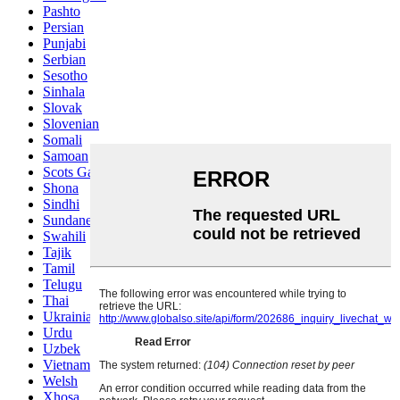
Pashto
Persian
Punjabi
Serbian
Sesotho
Sinhala
Slovak
Slovenian
Somali
Samoan
Scots Gaelic
Shona
Sindhi
Sundanese
Swahili
Tajik
Tamil
Telugu
Thai
Ukrainian
Urdu
Uzbek
Vietnamese
Welsh
Xhosa