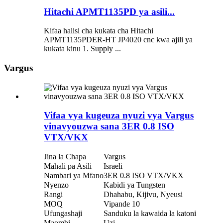
Hitachi APMT1135PD ya asili...
Kifaa halisi cha kukata cha Hitachi
APMT1135PDER-HT JP4020 cnc kwa ajili ya
kukata kinu 1. Supply ...
Vargus
Vifaa vya kugeuza nyuzi vya Vargus
vinavyouzwa sana 3ER 0.8 ISO
VTX/VKX
Jina la Chapa
Vargus
Mahali pa Asili
Israeli
Nambari ya Mfano
3ER 0.8 ISO VTX/VKX
Nyenzo
Kabidi ya Tungsten
Rangi
Dhahabu, Kijivu, Nyeusi
MOQ
Vipande 10
Ufungashaji
Sanduku la kawaida la katoni
Maombi
Uzi