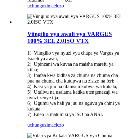
uchunguzi
maelezo
Viingilio vya awali vya VARGUS
100% 3EL 2.0ISO VTX
1). Viingilio vya nyuzi vya chapa ya Vargus ya
Israeli ya awali;
2). Upinzani wa kuvaa na maisha marefu ya
kifaa;
3). Inafaa kwa bidhaa za chuma na chuma cha
pua na chuma cha kutupwa na zisizo na feri;
4). Kasi ya juu na ufanisi mkubwa wa kukata;
5). Utulivu na usalama katika utengenezaji wa
nyuzi zenye tija;
6). Ugumu wa hali ya juu na nguvu ya chini ya
kukata;
7). Eneo la matumizi ya ISO na ANSI.
uchunguzi
maelezo