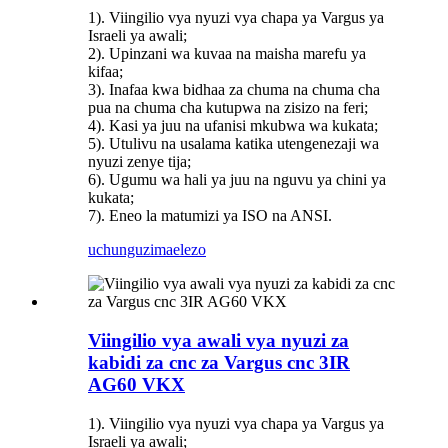
1). Viingilio vya nyuzi vya chapa ya Vargus ya
Israeli ya awali;
2). Upinzani wa kuvaa na maisha marefu ya
kifaa;
3). Inafaa kwa bidhaa za chuma na chuma cha
pua na chuma cha kutupwa na zisizo na feri;
4). Kasi ya juu na ufanisi mkubwa wa kukata;
5). Utulivu na usalama katika utengenezaji wa
nyuzi zenye tija;
6). Ugumu wa hali ya juu na nguvu ya chini ya
kukata;
7). Eneo la matumizi ya ISO na ANSI.
uchunguzi
maelezo
Viingilio vya awali vya nyuzi za
kabidi za cnc za Vargus cnc 3IR
AG60 VKX
1). Viingilio vya nyuzi vya chapa ya Vargus ya
Israeli ya awali;