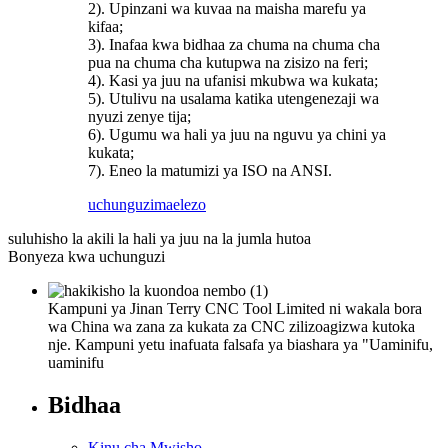
2). Upinzani wa kuvaa na maisha marefu ya
kifaa;
3). Inafaa kwa bidhaa za chuma na chuma cha
pua na chuma cha kutupwa na zisizo na feri;
4). Kasi ya juu na ufanisi mkubwa wa kukata;
5). Utulivu na usalama katika utengenezaji wa
nyuzi zenye tija;
6). Ugumu wa hali ya juu na nguvu ya chini ya
kukata;
7). Eneo la matumizi ya ISO na ANSI.
uchunguzi
maelezo
suluhisho la akili la hali ya juu na la jumla hutoa
Bonyeza kwa uchunguzi
Kampuni ya Jinan Terry CNC Tool Limited ni wakala bora
wa China wa zana za kukata za CNC zilizoagizwa kutoka
nje. Kampuni yetu inafuata falsafa ya biashara ya "Uaminifu,
uaminifu
Bidhaa
Kinu cha Mwisho