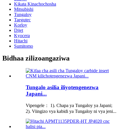
Kikata Kinachochosha
Mitsubishi
Tungaloy
Taegutec
Korloy
Dijet
Kyocera
Hitachi
Sumitomo
Bidhaa zilizoangaziwa
Tungalo asilia iliyotengenezwa
Japani...
Vipengele： 1). Chapa ya Tungaloy ya Japani;
2). Viingizo vya kabidi ya Tungaloy ni vya jeni...