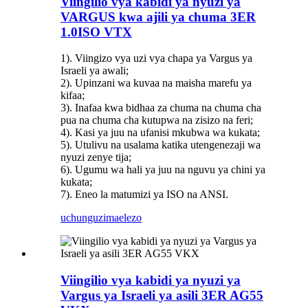
Viingilio vya kabidi ya nyuzi ya
VARGUS kwa ajili ya chuma 3ER
1.0ISO VTX
1). Viingizo vya uzi vya chapa ya Vargus ya
Israeli ya awali;
2). Upinzani wa kuvaa na maisha marefu ya
kifaa;
3). Inafaa kwa bidhaa za chuma na chuma cha
pua na chuma cha kutupwa na zisizo na feri;
4). Kasi ya juu na ufanisi mkubwa wa kukata;
5). Utulivu na usalama katika utengenezaji wa
nyuzi zenye tija;
6). Ugumu wa hali ya juu na nguvu ya chini ya
kukata;
7). Eneo la matumizi ya ISO na ANSI.
uchunguzi
maelezo
Viingilio vya kabidi ya nyuzi ya
Vargus ya Israeli ya asili 3ER AG55