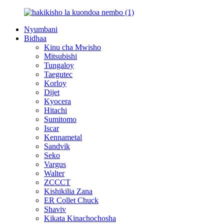
Nyumbani
Bidhaa
Kinu cha Mwisho
Mitsubishi
Tungaloy
Taegutec
Korloy
Dijet
Kyocera
Hitachi
Sumitomo
Iscar
Kennametal
Sandvik
Seko
Vargus
Walter
ZCCCT
Kishikilia Zana
ER Collet Chuck
Shaviv
Kikata Kinachochosha