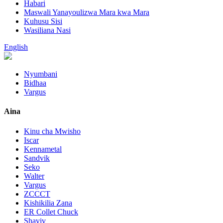
Habari
Maswali Yanayoulizwa Mara kwa Mara
Kuhusu Sisi
Wasiliana Nasi
English
Nyumbani
Bidhaa
Vargus
Aina
Kinu cha Mwisho
Iscar
Kennametal
Sandvik
Seko
Walter
Vargus
ZCCCT
Kishikilia Zana
ER Collet Chuck
Shaviv