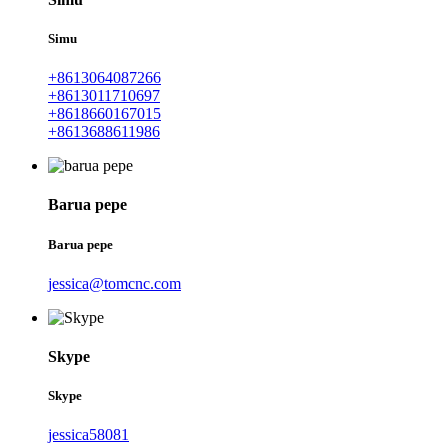
Simu
+8613064087266
+8613011710697
+8618660167015
+8613688611986
Barua pepe
Barua pepe
jessica@tomcnc.com
Skype
Skype
jessica58081