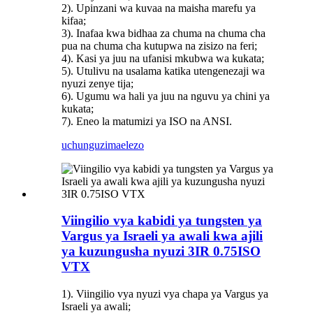
2). Upinzani wa kuvaa na maisha marefu ya
kifaa;
3). Inafaa kwa bidhaa za chuma na chuma cha
pua na chuma cha kutupwa na zisizo na feri;
4). Kasi ya juu na ufanisi mkubwa wa kukata;
5). Utulivu na usalama katika utengenezaji wa
nyuzi zenye tija;
6). Ugumu wa hali ya juu na nguvu ya chini ya
kukata;
7). Eneo la matumizi ya ISO na ANSI.
uchunguzi
maelezo
Viingilio vya kabidi ya tungsten ya
Vargus ya Israeli ya awali kwa ajili
ya kuzungusha nyuzi 3IR 0.75ISO
VTX
1). Viingilio vya nyuzi vya chapa ya Vargus ya
Israeli ya awali;