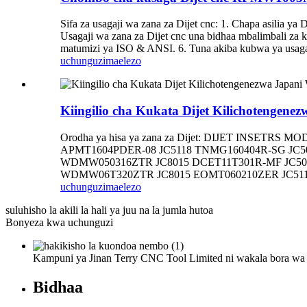
Sifa za usagaji wa zana za Dijet cnc: 1. Chapa asilia ya
Usagaji wa zana za Dijet cnc una bidhaa mbalimbali za k
matumizi ya ISO & ANSI. 6. Tuna akiba kubwa ya usagaji 
uchunguzi
maelezo
Kiingilio cha Kukata Dijet Kilichoteng
Orodha ya hisa ya zana za Dijet: DIJET INSE
APMT1604PDER-08 JC5118 TNMG160404R-SG JC5
WDMW050316ZTR JC8015 DCET11T301R-MF JC5
WDMW06T320ZTR JC8015 EOMT060210ZER JC511
uchunguzi
maelezo
suluhisho la akili la hali ya juu na la jumla hutoa
Bonyeza kwa uchunguzi
Kampuni ya Jinan Terry CNC Tool Limited ni wakala bora wa C
Bidhaa