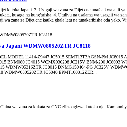
 Dijet kutoka Japani. 2. Usagaji wa zana za Dijet cnc unafaa kwa ajili
ukata, kusaga na kung'arisha. 4. Utulivu na usalama wa usagaji wa zana
wa zana za Dijet cnc katika ghala letu na tunakaribisha oda yako. Vip
enezwa Japani WDMW080520ZTR JC8118
TRS MODEL MODEL 11414-Z9447 JC5015 SEMT13T3AGSN-PM JC80
015 BNM080 JC4015 WCMX030208 JC215V BNM-200 JC8003 W
015 WDMW05316ZTR JC8015 DNMG150404-PG JC325V WDMW0
8 WDMW080520ZTR JC5040 EPMT100312ZER...
hina wa zana za kukata za CNC zilizoagizwa kutoka nje. Kampuni yetu