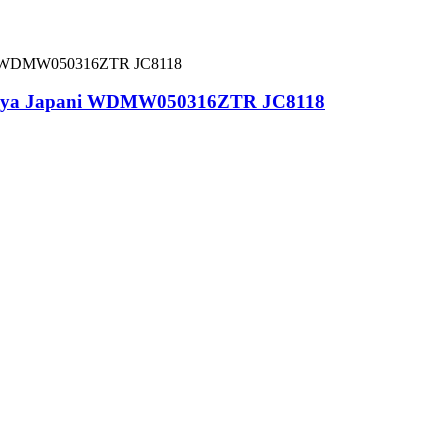
sili vya Japani WDMW050316ZTR JC8118