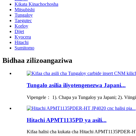
Kikata Kinachochosha
Mitsubishi
Tungaloy
Taegutec
Korloy
Dijet
Kyocera
Hitachi
Sumitomo
Bidhaa zilizoangaziwa
Tungalo asilia iliyotengenezwa Japani...
Vipengele： 1). Chapa ya Tungaloy ya Japani; 2). Viingiz
Hitachi APMT1135PD ya asili...
Kifaa halisi cha kukata cha Hitachi APMT1135PDER-HT J