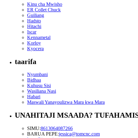
Kinu cha Mwisho
ER Collet Chuck
Guiliang
Hadsto
Hitachi
Iscar
Kennametal
Korloy
Kyocera
taarifa
Nyumbani
Bidhaa
Kuhusu Sisi
Wasiliana Nasi
Habari
Maswali Yanayoulizwa Mara kwa Mara
UNAHITAJI MSAADA? TUFAHAMI
SIMU:
8613064087266
BARUA PEPE:
jessica@tomcnc.com