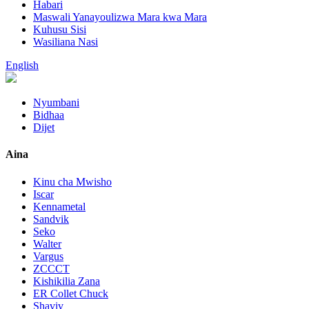
Habari
Maswali Yanayoulizwa Mara kwa Mara
Kuhusu Sisi
Wasiliana Nasi
English
Nyumbani
Bidhaa
Dijet
Aina
Kinu cha Mwisho
Iscar
Kennametal
Sandvik
Seko
Walter
Vargus
ZCCCT
Kishikilia Zana
ER Collet Chuck
Shaviv