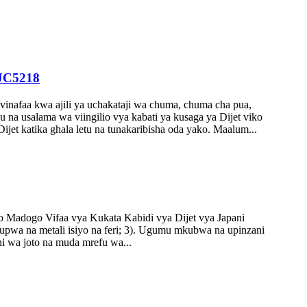
 JC5218
et vinafaa kwa ajili ya uchakataji wa chuma, chuma cha pua,
u na usalama wa viingilio vya kabati ya kusaga ya Dijet viko
ijet katika ghala letu na tunakaribisha oda yako. Maalum...
zo Madogo Vifaa vya Kukata Kabidi vya Dijet vya Japani
tupwa na metali isiyo na feri; 3). Ugumu mkubwa na upinzani
i wa joto na muda mrefu wa...