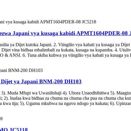
genezwa Japani vya kusaga kabidi APMT1604PDER-08
 asilia ya Dijet kutoka Japani. 2. Viingilio vya kabati ya kusaga ya Dij
 Dijet vina bidhaa mbalimbali za kukata, kusaga na kupamba. 4. Utuliv
SO & ANSI. 6. Tuna akiba kubwa ya viingilio vya kabati ya kusaga ya D
ya Dijet ya Japani BNM-200 DH103
ri 3). Muda Mfupi wa Uwasilishaji 4). Ubora Unaodhibitiwa 5). Maagi
ani; 2). Inafaa kwa bidhaa za chuma na chuma cha pua na chuma cha ku
ha kwa tija; 5). Ugumu mkubwa na nguvu ndogo ya kukata; 6). Upinzan
3MO JC5118