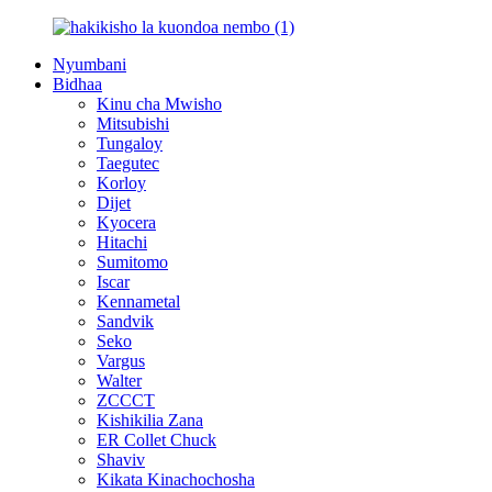
Nyumbani
Bidhaa
Kinu cha Mwisho
Mitsubishi
Tungaloy
Taegutec
Korloy
Dijet
Kyocera
Hitachi
Sumitomo
Iscar
Kennametal
Sandvik
Seko
Vargus
Walter
ZCCCT
Kishikilia Zana
ER Collet Chuck
Shaviv
Kikata Kinachochosha