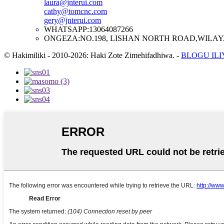
laura@jnterui.com
cathy@tomcnc.com
gery@jnterui.com
WHATSAPP:
13064087266
ONGEZA:
NO.198, LISHAN NORTH ROAD,WILAY
© Hakimiliki - 2010-2026: Haki Zote Zimehifadhiwa.
-
BLOGU IL