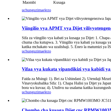
Maombi
Kusaga
uchunguzi
maelezo
Viingilio vya APMT vya Dijet vilivyoten
Sifa za viingilio vya kabati ya kusaga ya Dijet: 1. Chapa
chuma cha kutupwa. 3. Viingilio vya kabati ya kusaga ya
katika mchakato wa uzalishaji. 5. Eneo la matumizi ya I
uchunguzi
maelezo
Vifaa vya kukata vipandikizi vya kabidi 
Faida za Msingi: 1). Bei za Ushindani 2). Utendaji Mzu
Vinavyokubalika Sifa: 1). Chapa Halisi ya Dijet ya Jap
bora wa kuvaa; 4). Utulivu na usalama katika kuzungus
uchunguzi
maelezo
Chombo cha kusaga Dijet cnc RPMW100