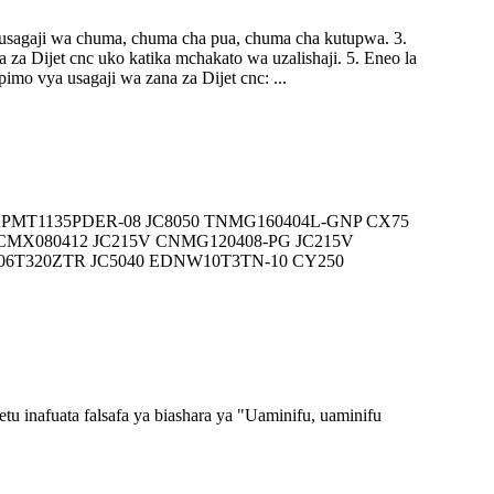
 ya usagaji wa chuma, chuma cha pua, chuma cha kutupwa. 3.
 za Dijet cnc uko katika mchakato wa uzalishaji. 5. Eneo la
imo vya usagaji wa zana za Dijet cnc: ...
15 APMT1135PDER-08 JC8050 TNMG160404L-GNP CX75
CMX080412 JC215V CNMG120408-PG JC215V
6T320ZTR JC5040 EDNW10T3TN-10 CY250
 inafuata falsafa ya biashara ya "Uaminifu, uaminifu