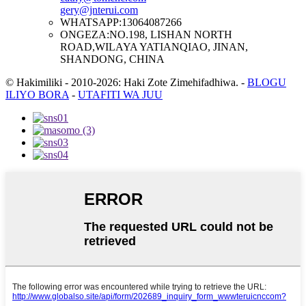
gery@jnterui.com
WHATSAPP:
13064087266
ONGEZA:
NO.198, LISHAN NORTH
ROAD,WILAYA YATIANQIAO, JINAN,
SHANDONG, CHINA
© Hakimiliki - 2010-2026: Haki Zote Zimehifadhiwa.
-
BLOGU
ILIYO BORA
-
UTAFITI WA JUU