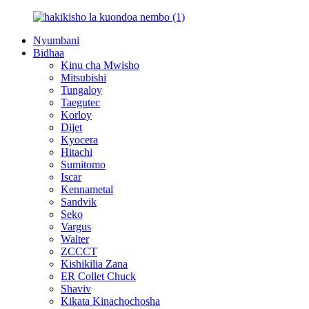
Nyumbani
Bidhaa
Kinu cha Mwisho
Mitsubishi
Tungaloy
Taegutec
Korloy
Dijet
Kyocera
Hitachi
Sumitomo
Iscar
Kennametal
Sandvik
Seko
Vargus
Walter
ZCCCT
Kishikilia Zana
ER Collet Chuck
Shaviv
Kikata Kinachochosha