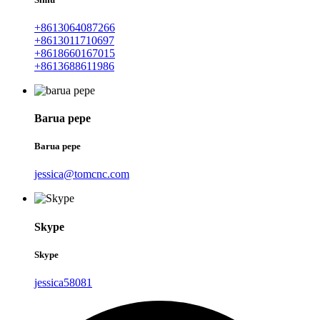
+8613064087266
+8613011710697
+8618660167015
+8613688611986
Barua pepe
Barua pepe
jessica@tomcnc.com
Skype
Skype
jessica58081