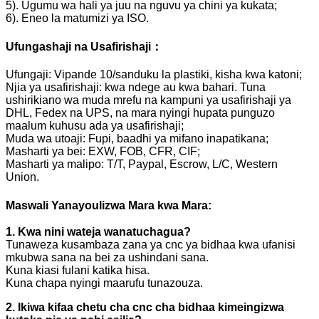
5). Ugumu wa hali ya juu na nguvu ya chini ya kukata;
6). Eneo la matumizi ya ISO.
Ufungashaji na Usafirishaji：
Ufungaji: Vipande 10/sanduku la plastiki, kisha kwa katoni;
Njia ya usafirishaji: kwa ndege au kwa bahari. Tuna
ushirikiano wa muda mrefu na kampuni ya usafirishaji ya
DHL, Fedex na UPS, na mara nyingi hupata punguzo
maalum kuhusu ada ya usafirishaji;
Muda wa utoaji: Fupi, baadhi ya mifano inapatikana;
Masharti ya bei: EXW, FOB, CFR, CIF;
Masharti ya malipo: T/T, Paypal, Escrow, L/C, Western
Union.
Maswali Yanayoulizwa Mara kwa Mara:
1. Kwa nini wateja wanatuchagua?
Tunaweza kusambaza zana ya cnc ya bidhaa kwa ufanisi
mkubwa sana na bei za ushindani sana.
Kuna kiasi fulani katika hisa.
Kuna chapa nyingi maarufu tunazouza.
2. Ikiwa kifaa chetu cha cnc cha bidhaa kimeingizwa