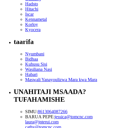
Hadsto
Hitachi
Iscar
Kennametal
Korloy
Kyocera
taarifa
Nyumbani
Bidhaa
Kuhusu Sisi
Wasiliana Nasi
Habari
Maswali Yanayoulizwa Mara kwa Mara
UNAHITAJI MSAADA?
TUFAHAMISHE
SIMU:
8613064087266
BARUA PEPE:
jessica@tomcnc.com
laura@jnterui.com
cathy@tomcnc.com