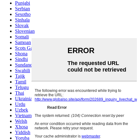
Punjabi
Serbian
Sesotho
Sinhala
Slovak
Slovenian
Somali
Samoan
Scots Gaelic
Shona
Sindhi
Sundanese
Swahili
Tajik
Tamil
Telugu
Thai
Ukrainian
Urdu
Uzbek
Vietnamese
Welsh
Xhosa
Yiddish
Yoruba