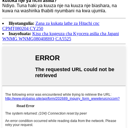
kutoka nje ya nchi asilia?
Ndiyo. Tuna haki ya kuuza nje na kuuza nje biashara, na
kuwa na washirika thabiti nyumbani na kwa ujumla.
Iliyotangulia:
Zana za kukata lathe za Hitachi cnc
CPMT080204 CY250
Inayofuata:
Kisu cha kugeuza cha Kyocera asilia cha Japani
WNMG WNMG080408HQ CA5525