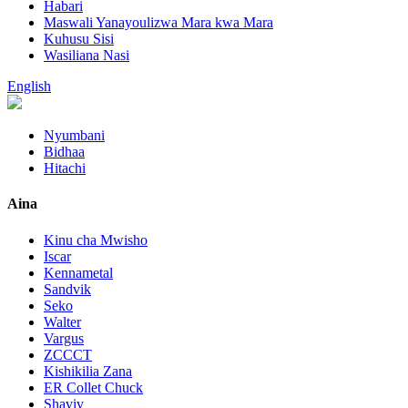
Habari
Maswali Yanayoulizwa Mara kwa Mara
Kuhusu Sisi
Wasiliana Nasi
English
Nyumbani
Bidhaa
Hitachi
Aina
Kinu cha Mwisho
Iscar
Kennametal
Sandvik
Seko
Walter
Vargus
ZCCCT
Kishikilia Zana
ER Collet Chuck
Shaviv