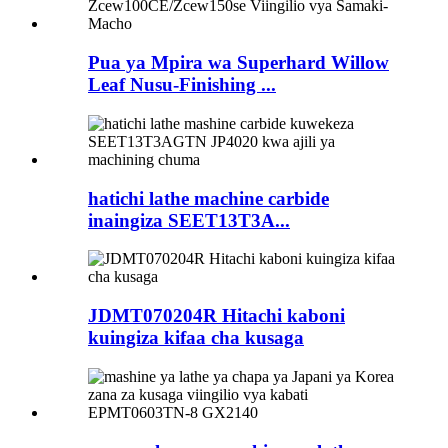
Pua ya Mpira wa Superhard Willow
Leaf Nusu-Finishing ...
hatichi lathe machine carbide
inaingiza SEET13T3A...
JDMT070204R Hitachi kaboni
kuingiza kifaa cha kusaga