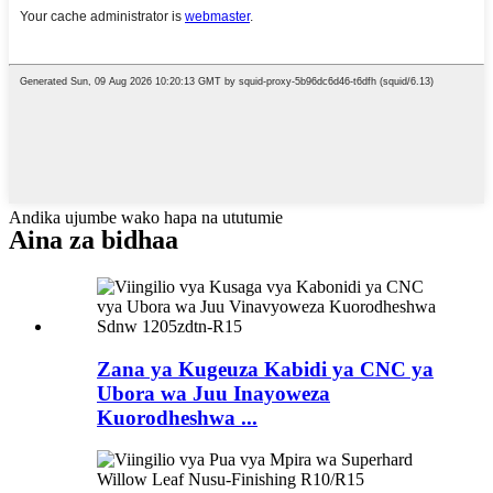
Andika ujumbe wako hapa na ututumie
Aina za bidhaa
Zana ya Kugeuza Kabidi ya CNC ya
Ubora wa Juu Inayoweza
Kuorodheshwa ...