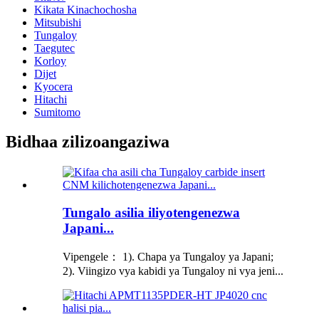
Kikata Kinachochosha
Mitsubishi
Tungaloy
Taegutec
Korloy
Dijet
Kyocera
Hitachi
Sumitomo
Bidhaa zilizoangaziwa
Tungalo asilia iliyotengenezwa
Japani...
Vipengele： 1). Chapa ya Tungaloy ya Japani;
2). Viingizo vya kabidi ya Tungaloy ni vya jeni...