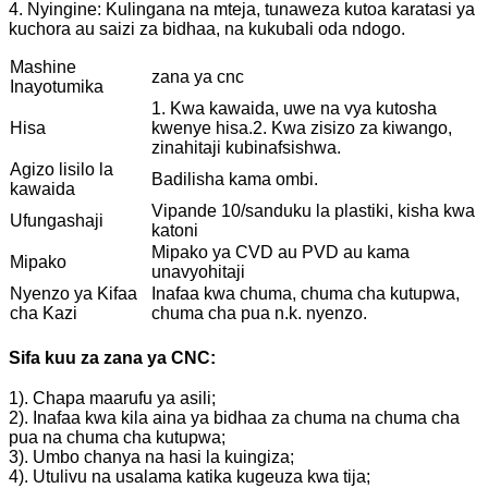
4. Nyingine: Kulingana na mteja, tunaweza kutoa karatasi ya
kuchora au saizi za bidhaa, na kukubali oda ndogo.
Mashine
zana ya cnc
Inayotumika
1. Kwa kawaida, uwe na vya kutosha
Hisa
kwenye hisa.
2. Kwa zisizo za kiwango,
zinahitaji kubinafsishwa.
Agizo lisilo la
Badilisha kama ombi.
kawaida
Vipande 10/sanduku la plastiki, kisha kwa
Ufungashaji
katoni
Mipako ya CVD au PVD au kama
Mipako
unavyohitaji
Nyenzo ya Kifaa
Inafaa kwa chuma, chuma cha kutupwa,
cha Kazi
chuma cha pua n.k. nyenzo.
Sifa kuu za zana ya CNC:
1). Chapa maarufu ya asili;
2). Inafaa kwa kila aina ya bidhaa za chuma na chuma cha
pua na chuma cha kutupwa;
3). Umbo chanya na hasi la kuingiza;
4). Utulivu na usalama katika kugeuza kwa tija;