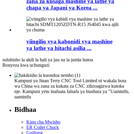
zana za kusaga mashine ya lathe ya
chapa ya Japani ya Korea ...
viingilio vya kabonidi vya mashine
ya lathe ya hitachi asilia ...
suluhisho la akili la hali ya juu na la jumla hutoa
Bonyeza kwa uchunguzi
Kampuni ya Jinan Terry CNC Tool Limited ni wakala bora
wa China wa zana za kukata za CNC zilizoagizwa kutoka
nje. Kampuni yetu inafuata falsafa ya biashara ya "Uaminifu,
uaminifu
Bidhaa
Kinu cha Mwisho
ER Collet Chuck
Guiliang